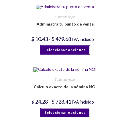
Sistemas Aspel
Administra tu punto de venta
Rango
$
10.43
-
$
479.68
IVA incluido
de
precios:
Este
Seleccionar opciones
desde
producto
$ 10.43
tiene
hasta
múltiples
$ 479.68
variantes.
Las
opciones
se
pueden
Sistemas Aspel
elegir
Cálculo exacto de la nómina NOI
en
la
página
de
Rango
$
24.28
-
$
728.41
IVA incluido
producto
de
precios:
Este
Seleccionar opciones
desde
producto
$ 24.28
tiene
hasta
múltiples
$ 728.41
variantes.
Las