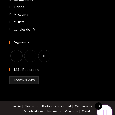
pestaña
Tienda
Mi cuenta
Mi lista
Canales de TV
Siguenos
Se
Se
Se
Más Buscados
abre
abre
abre
en
en
en
HOSTING WEB
una
una
una
nueva
nueva
nueva
pestaña
pestaña
pestaña
0
inicio
Nosotros
Política de privacidad
Terminos de uso
Distribuidores
Mi cuenta
Contacto
Tienda