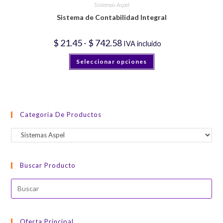
pueden
Sistemas Aspel
elegir
Sistema de Contabilidad Integral
en
la
página
de
Rango
$
21.45
-
$
742.58
IVA incluido
producto
de
precios:
Este
Seleccionar opciones
desde
producto
$ 21.45
tiene
hasta
múltiples
$ 742.58
variantes.
Las
opciones
se
pueden
Categoria De Productos
elegir
en
la
página
de
producto
Buscar Producto
Oferta Principal