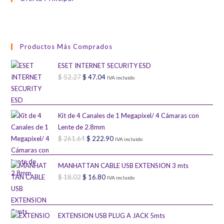
Productos Más Comprados
ESET INTERNET SECURITY ESD
$
52.27
El
$
47.04
El
IVA incluido
precio
precio
original
actual
era:
es:
Kit de 4 Canales de 1 Megapixel/ 4 Cámaras con
Lente de 2.8mm
$ 52.27.
$ 47.04.
$
261.64
El
$
222.90
El
IVA incluido
precio
precio
original
actual
MANHATTAN CABLE USB EXTENSION 3 mts
era:
es:
$
18.02
El
$
16.80
El
IVA incluido
$ 261.64.
$ 222.90.
precio
precio
original
actual
era:
es:
EXTENSION USB PLUG A JACK 5mts