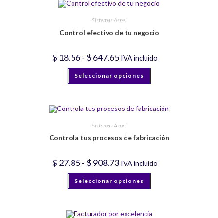
opciones
se
pueden
Sistemas Aspel
elegir
Control efectivo de tu negocio
en
la
página
de
Rango
$
18.56
-
$
647.65
IVA incluido
producto
de
precios:
Este
Seleccionar opciones
desde
producto
$ 18.56
tiene
hasta
múltiples
$ 647.65
variantes.
Las
opciones
se
pueden
Sistemas Aspel
elegir
Controla tus procesos de fabricación
en
la
página
de
Rango
$
27.85
-
$
908.73
IVA incluido
producto
de
precios:
Este
Seleccionar opciones
desde
producto
$ 27.85
tiene
hasta
múltiples
$ 908.73
variantes.
Las
opciones