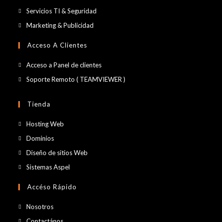
Se
Servicios TI & Seguridad
abre
Se
Marketing & Publicidad
en
abre
Acceso A Clientes
una
en
nueva
una
Se
Acceso a Panel de clientes
pestaña
nueva
abre
Se
Soporte Remoto ( TEAMVIEWER )
pestaña
en
abre
una
en
Tienda
nueva
una
Se
Hosting Web
pestaña
nueva
abre
Se
Dominios
pestaña
en
abre
Se
Diseño de sitios Web
una
en
abre
Se
Sistemas Aspel
nueva
una
en
abre
pestaña
Accéso Rápido
nueva
una
en
pestaña
nueva
una
Nosotros
pestaña
nueva
Contactános