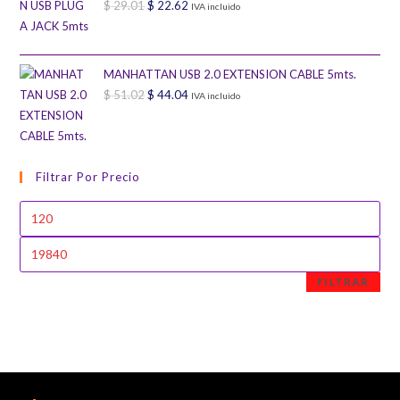
$
29.01
$ 18.02.
El
$
22.62
$ 16.80.
El
IVA incluido
precio
precio
original
actual
era:
es:
MANHATTAN USB 2.0 EXTENSION CABLE 5mts.
$
51.02
$ 29.01.
El
$
44.04
$ 22.62.
El
IVA incluido
precio
precio
original
actual
era:
es:
Filtrar Por Precio
$ 51.02.
$ 44.04.
Precio
mínimo
Precio
máximo
FILTRAR