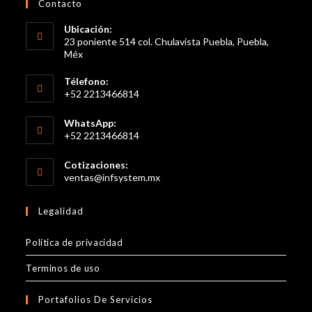
Contacto
Ubicación:
23 poniente 514 col. Chulavista Puebla, Puebla,
Méx
Télefono:
+52 2213466814
Se
WhatsApp:
abre
+52 2213466814
en
Se
tu
Cotizaciones:
abre
Se
ventas@infsystem.mx
aplicación
en
abre
en
tu
Legalidad
tu
aplicación
aplicación
Política de privacidad
Terminos de uso
Portafolios De Servicios