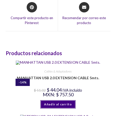
Opens
Opens
in
in
a
a
Compartir este producto en
Recomendar por correo este
new
new
Pinterest
producto
window
window
Productos relacionados
Cables & Adaptadores
MANHATTAN USB 2.0 EXTENSION CABLE 5mts.
-14%
El
El
$
44.04
$
51.02
IVA incluido
precio
precio
MXN
:
$ 757.50
original
actual
era:
es:
$ 51.02.
$ 44.04.
Añadir al carrito