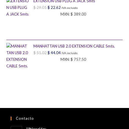
EXTENSION USB PLUG A JACK 5mts
$
29.01
El
$
22.62
El
IVA incluido
MXN
:
$ 389.00
precio
precio
original
actual
era:
es:
$ 29.01.
$ 22.62.
MANHATTAN USB 2.0 EXTENSION CABLE 5mts.
$
51.02
El
$
44.04
El
IVA incluido
MXN
:
$ 757.50
precio
precio
original
actual
era:
es:
$ 51.02.
$ 44.04.
Contacto
Ubicación: