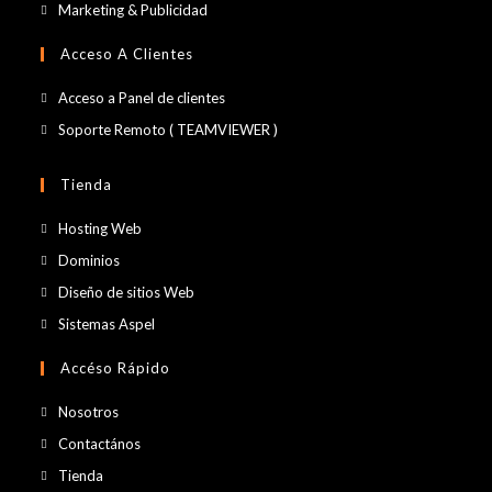
abre
Se
Marketing & Publicidad
en
abre
Acceso A Clientes
una
en
nueva
una
Se
Acceso a Panel de clientes
pestaña
nueva
abre
Se
Soporte Remoto ( TEAMVIEWER )
pestaña
en
abre
una
en
Tienda
nueva
una
Se
Hosting Web
pestaña
nueva
abre
Se
Dominios
pestaña
en
abre
Se
Diseño de sitios Web
una
en
abre
Se
Sistemas Aspel
nueva
una
en
abre
pestaña
Accéso Rápido
nueva
una
en
pestaña
nueva
una
Nosotros
pestaña
nueva
Contactános
pestaña
Tienda