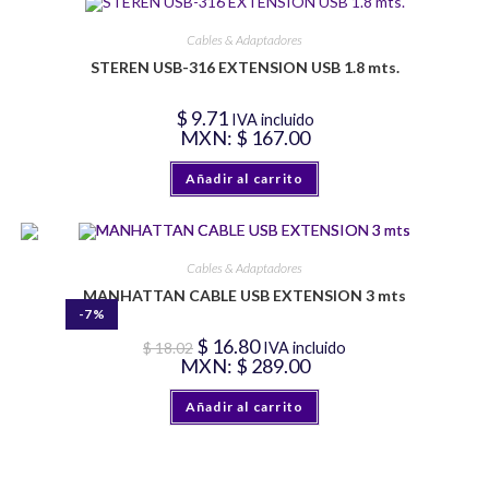
Cables & Adaptadores
STEREN USB-316 EXTENSION USB 1.8 mts.
$
9.71
IVA incluido
MXN
:
$ 167.00
Añadir al carrito
Cables & Adaptadores
MANHATTAN CABLE USB EXTENSION 3 mts
-7%
El
El
$
16.80
$
18.02
IVA incluido
precio
precio
MXN
:
$ 289.00
original
actual
era:
es:
$ 18.02.
$ 16.80.
Añadir al carrito