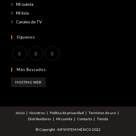
Mi cuenta
Mi lista
Canales de TV
Siguenos
Se
Se
Se
Más Buscados
abre
abre
abre
en
en
en
HOSTING WEB
una
una
una
nueva
nueva
nueva
pestaña
pestaña
pestaña
inicio
Nosotros
Política de privacidad
Terminos de uso
Distribuidores
Mi cuenta
Contacto
Tienda
© Copyright - INFSYSTEM MÉXICO 2022