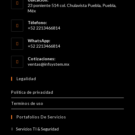
23 poniente 514 col. Chulavista Puebla, Puebla,
Méx
Télefono:
+52 2213466814
Se
WhatsApp:
abre
+52 2213466814
en
Se
tu
Cotizaciones:
abre
Se
ventas@infsystem.mx
aplicación
en
abre
en
tu
Legalidad
tu
aplicación
aplicación
Política de privacidad
Terminos de uso
Portafolios De Servicios
Se
Servicios TI & Seguridad