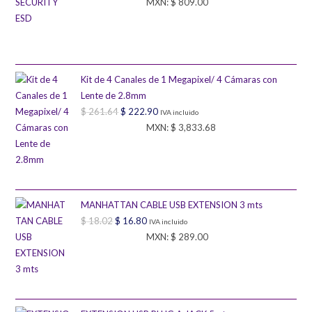
MXN
:
$ 809.00
precio
precio
original
actual
era:
es:
$ 52.27.
$ 47.04.
Kit de 4 Canales de 1 Megapixel/ 4 Cámaras con
Lente de 2.8mm
$
261.64
El
$
222.90
El
IVA incluido
MXN
:
$ 3,833.68
precio
precio
original
actual
era:
es:
$ 261.64.
$ 222.90.
MANHATTAN CABLE USB EXTENSION 3 mts
$
18.02
El
$
16.80
El
IVA incluido
MXN
:
$ 289.00
precio
precio
original
actual
era:
es:
$ 18.02.
$ 16.80.