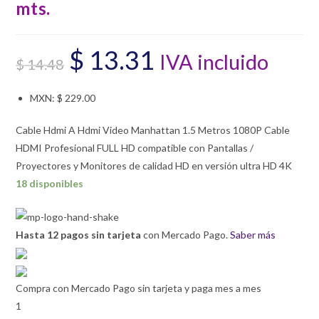
mts.
$
13.31
IVA incluido
El
El
$
14.48
precio
precio
MXN
:
$ 229.00
original
actual
era:
es:
Cable Hdmi A Hdmi Video Manhattan 1.5 Metros 1080P Cable
$ 14.48.
$ 13.31.
HDMI Profesional FULL HD compatible con Pantallas /
Proyectores y Monitores de calidad HD en versión ultra HD 4K
18 disponibles
Hasta 12 pagos sin tarjeta
con Mercado Pago.
Saber más
Compra con Mercado Pago sin tarjeta y paga mes a mes
1