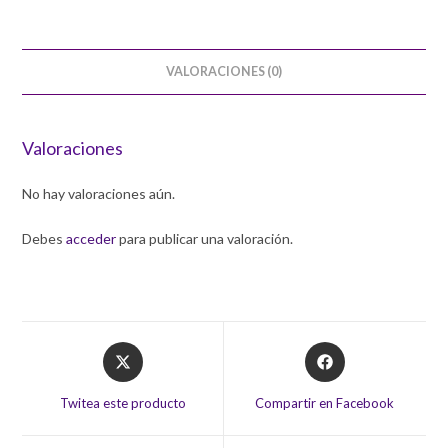
VALORACIONES (0)
Valoraciones
No hay valoraciones aún.
Debes
acceder
para publicar una valoración.
Opens
Opens
in
in
a
a
Twitea este producto
Compartir en Facebook
new
new
window
window