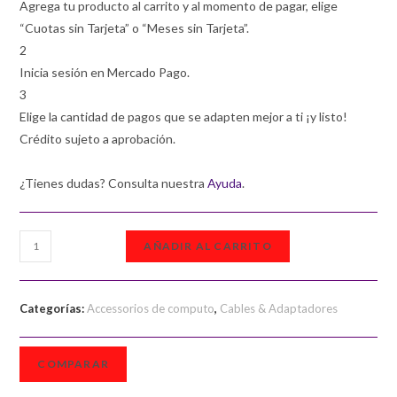
Agrega tu producto al carrito y al momento de pagar, elige
“Cuotas sin Tarjeta” o “Meses sin Tarjeta”.
2
Inicia sesión en Mercado Pago.
3
Elige la cantidad de pagos que se adapten mejor a ti ¡y listo!
Crédito sujeto a aprobación.
¿Tienes dudas? Consulta nuestra
Ayuda
.
Cable
AÑADIR AL CARRITO
HDMI
Manhattan
4K
Categorías:
Accessorios de computo
,
Cables & Adaptadores
1.5
mts.
COMPARAR
cantidad