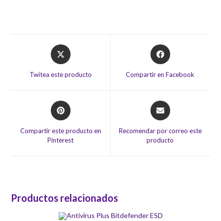
Opens
Opens
in
in
a
a
Twitea este producto
Compartir en Facebook
new
new
window
window
Opens
Opens
in
in
a
a
Compartir este producto en
Recomendar por correo este
new
new
Pinterest
producto
window
window
Productos relacionados