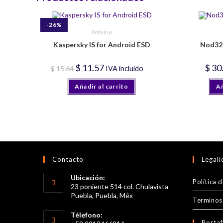
-26%
Antivirus
Kaspersky IS for Android ESD
Nod32 
El
El
$
11.57
$
30
$
15.64
IVA incluido
precio
precio
original
actual
Añadir al carrito
era:
es:
Añ
$ 15.64.
$ 11.57.
Contacto
Legal
Ubicación:
Política 
23 poniente 514 col. Chulavista
Puebla, Puebla, Méx
Terminos
Télefono:
Portaf