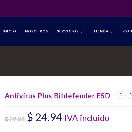
INICIO
NOSOTROS
SERVICIOS
TIENDA
CO
Antivirus Plus Bitdefender ESD
$
24.94
IVA incluido
El
El
$
29.01
precio
precio