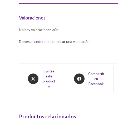
Valoraciones
No hay valoraciones aún.
Debes
acceder
para publicar una valoración.
Opens
Twitea
Opens
Compartir
este
in
en
in
product
a
Facebook
a
o
new
new
window
window
Productos relacionados