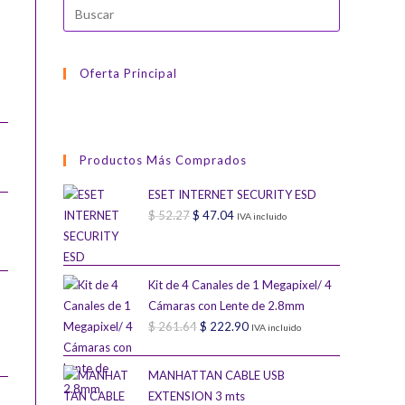
WEB
Oferta Principal
Productos Más Comprados
ESET INTERNET SECURITY ESD
$
52.27
El
$
47.04
El
IVA incluido
precio
precio
original
actual
era:
es:
Kit de 4 Canales de 1 Megapixel/ 4
Cámaras con Lente de 2.8mm
$ 52.27.
$ 47.04.
$
261.64
El
$
222.90
El
IVA incluido
precio
precio
original
actual
MANHATTAN CABLE USB
era:
es:
EXTENSION 3 mts