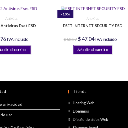
-10%
Antivirus
Antivirus
Antivirus Eset ESD
ESET INTERNET SECURITY ESD
El
El
.76
$
47.04
IVA incluido
$
52.27
IVA incluido
precio
precio
original
actual
adir al carrito
Añadir al carrito
era:
es:
$ 52.27.
$ 47.04.
idad
Tienda
Se
Hosting Web
de privacidad
abre
Se
Dominios
 de uso
en
abre
Se
Diseño de sitios Web
una
en
abre
Se
olios De Servicios
Sistemas Aspel