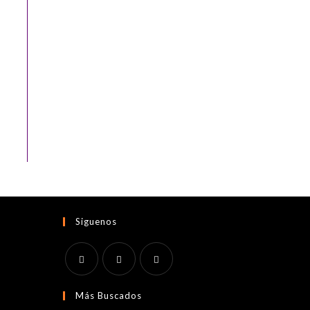
Siguenos
Se
Se
Se
Más Buscados
abre
abre
abre