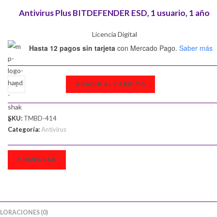
original
actual
Antivirus Plus BITDEFENDER ESD, 1 usuario, 1 año
era:
es:
$ 29.01.
$ 24.94.
Licencia Digital
Hasta 12 pagos sin tarjeta
con Mercado Pago.
Saber más
Antivirus
AÑADIR AL CARRITO
Plus
Bitdefender
ESD
SKU:
TMBD-414
cantidad
Categoría:
Antivirus
COMPARAR
LORACIONES (0)