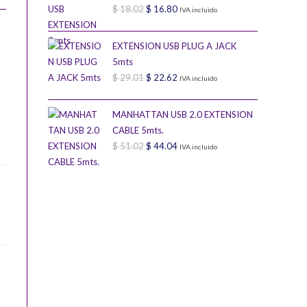
$
18.02
El
$
$ 261.64.
16.80
El
$ 222.90.
IVA incluido
precio
precio
original
actual
EXTENSION USB PLUG A JACK
era:
es:
5mts
$
29.01
$ 18.02.
El
$
22.62
$ 16.80.
El
IVA incluido
precio
precio
original
actual
MANHATTAN USB 2.0 EXTENSION
era:
es:
CABLE 5mts.
$
51.02
$ 29.01.
El
$
44.04
$ 22.62.
El
IVA incluido
precio
precio
original
actual
era:
es:
$ 51.02.
$ 44.04.